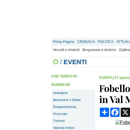
Prima Pagina
CRONACA
POLITICA
ATTUAL
Vercelli e limitrofi
Borgosesia e dintorni
Gattina
/
EVENTI
CHE TEMPO FA
EVENTI
|
27 agosto
Fobello
RUBRICHE
Animalerie
in Val 
Benessere e Salute
Enogastronomia
Condividi
Face
Oroscopo
Turismo
Valsesia motori