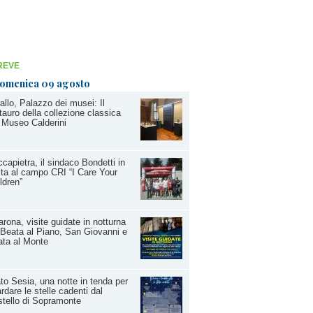
REVE
omenica 09 agosto
allo, Palazzo dei musei: Il
tauro della collezione classica
 Museo Calderini
capietra, il sindaco Bondetti in
ita al campo CRI “I Care Your
ldren”
rona, visite guidate in notturna
 Beata al Piano, San Giovanni e
ta al Monte
to Sesia, una notte in tenda per
rdare le stelle cadenti dal
tello di Sopramonte