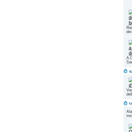
Ras
dei
A C
San
s
Var
del
v
Ala
mer