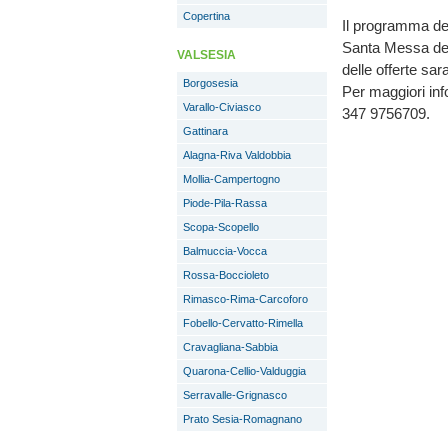
Copertina
Il programma del
Santa Messa dell
VALSESIA
delle offerte sar
Borgosesia
Per maggiori inf
Varallo-Civiasco
347 9756709.
Gattinara
Alagna-Riva Valdobbia
Mollia-Campertogno
Piode-Pila-Rassa
Scopa-Scopello
Balmuccia-Vocca
Rossa-Boccioleto
Rimasco-Rima-Carcoforo
Fobello-Cervatto-Rimella
Cravagliana-Sabbia
Quarona-Cellio-Valduggia
Serravalle-Grignasco
Prato Sesia-Romagnano