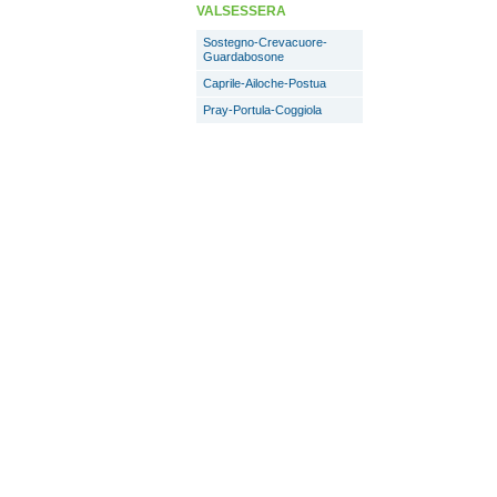
VALSESSERA
Sostegno-Crevacuore-
Guardabosone
Caprile-Ailoche-Postua
Pray-Portula-Coggiola