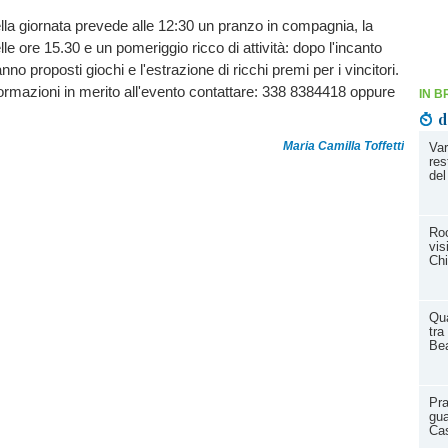
la giornata prevede alle 12:30 un pranzo in compagnia, la
e ore 15.30 e un pomeriggio ricco di attività: dopo l'incanto
anno proposti giochi e l'estrazione di ricchi premi per i vincitori.
ormazioni in merito all'evento contattare: 338 8384418 oppure
IN B
d
Maria Camilla Toffetti
Var
res
del
Roc
vis
Chi
Qua
tra
Bea
Pra
gua
Cas