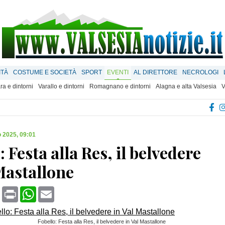
ITÀ
COSTUME E SOCIETÀ
SPORT
EVENTI
AL DIRETTORE
NECROLOGI
ra e dintorni
Varallo e dintorni
Romagnano e dintorni
Alagna e alta Valsesia
V
 2025, 09:01
: Festa alla Res, il belvedere
Mastallone
book
X
Print
WhatsApp
Email
Fobello: Festa alla Res, il belvedere in Val Mastallone