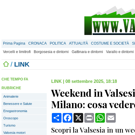
Prima Pagina
CRONACA
POLITICA
ATTUALITÀ
COSTUME E SOCIETÀ
S
Vercelli e limitrofi
Borgosesia e dintorni
Gattinara e dintorni
Varallo e dintorni
/
LINK
CHE TEMPO FA
LINK
|
08 settembre 2025, 18:18
RUBRICHE
Weekend in Valses
Animalerie
Milano: cosa vedere
Benessere e Salute
Enogastronomia
Condividi
Facebook
X
Print
WhatsApp
Email
Oroscopo
Turismo
Scopri la Valsesia in un w
Valsesia motori