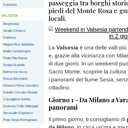
passeggia tra borghi storic
Copertina
piedi del Monte Rosa e gust
VALSESIA
locali.
Borgosesia
Varallo-Civiasco
Gattinara
Alagna-Riva Valdobbia
La
Valsesia
è una delle valli pi
Mollia-Campertogno
e, grazie alla vicinanza con Mila
Piode-Pila-Rassa
di due giorni. In un weekend puoi
Scopa-Scopello
Sacro Monte, scoprire la cultura
Balmuccia-Vocca
i panorami del fiume Sesia, senz
Rossa-Boccioleto
Rimasco-Rima-Carcoforo
cittadino.
Fobello-Cervatto-Rimella
Giorno 1 - Da Milano a Vara
Cravagliana-Sabbia
panorami
Quarona-Cellio-Valduggia
Serravalle-Grignasco
Il primo giorno, ti consigliamo di
Prato Sesia-Romagnano
da Milano
. In circa un'ora e mez