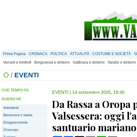
Prima Pagina
CRONACA
POLITICA
ATTUALITÀ
COSTUME E SOCIETÀ
S
Vercelli e limitrofi
Borgosesia e dintorni
Gattinara e dintorni
Varallo e dintorni
/
EVENTI
CHE TEMPO FA
EVENTI
|
14 settembre 2025, 19:40
RUBRICHE
Da Rassa a Oropa p
Animalerie
Valsessera: oggi l'a
Benessere e Salute
Enogastronomia
santuario marian
Oroscopo