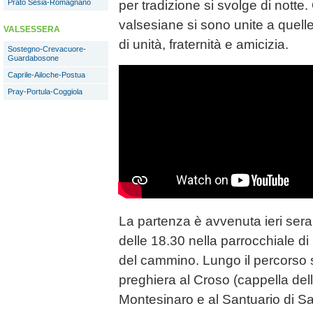
per tradizione si svolge di notte
Prato Sesia-Romagnano
valsesiane si sono unite a quel
VALSESSERA
di unità, fraternità e amicizia.
Sostegno-Crevacuore-
Guardabosone
Caprile-Ailoche-Postua
Pray-Portula-Coggiola
La partenza è avvenuta ieri ser
delle 18.30 nella parrocchiale di 
del cammino. Lungo il percorso s
preghiera al Croso (cappella de
Montesinaro e al Santuario di Sa