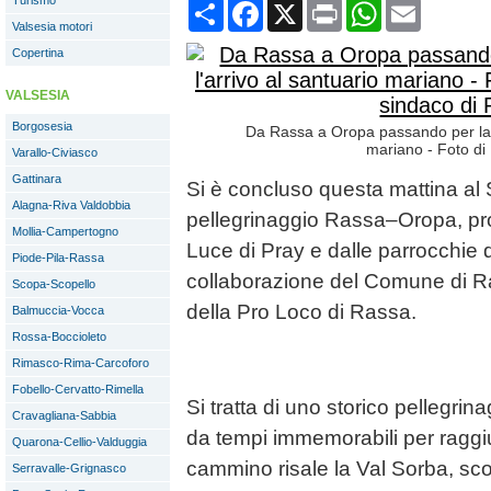
Turismo
Condividi
Facebook
X
Print
WhatsApp
Email
Valsesia motori
Copertina
VALSESIA
Borgosesia
Da Rassa a Oropa passando per la V
mariano - Foto di
Varallo-Civiasco
Gattinara
Si è concluso questa mattina al 
Alagna-Riva Valdobbia
pellegrinaggio Rassa–Oropa, p
Mollia-Campertogno
Luce di Pray e dalle parrocchie 
Piode-Pila-Rassa
collaborazione del Comune di Ra
Scopa-Scopello
della Pro Loco di Rassa.
Balmuccia-Vocca
Rossa-Boccioleto
Rimasco-Rima-Carcoforo
Fobello-Cervatto-Rimella
Si tratta di uno storico pellegri
Cravagliana-Sabbia
da tempi immemorabili per raggiun
Quarona-Cellio-Valduggia
cammino risale la Val Sorba, sco
Serravalle-Grignasco