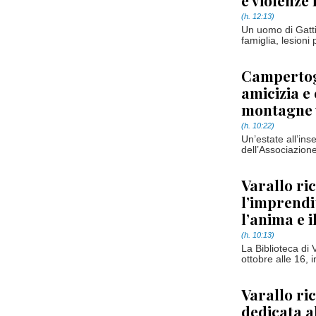
e violenze 
(h. 12:13)
Un uomo di Gatti
famiglia, lesion
Campertogn
amicizia e
montagne 
(h. 10:22)
Un’estate all’ins
dell’Associazione
Varallo ri
l’imprendi
l’anima e i
(h. 10:13)
La Biblioteca di 
ottobre alle 16, 
Varallo ri
dedicata al