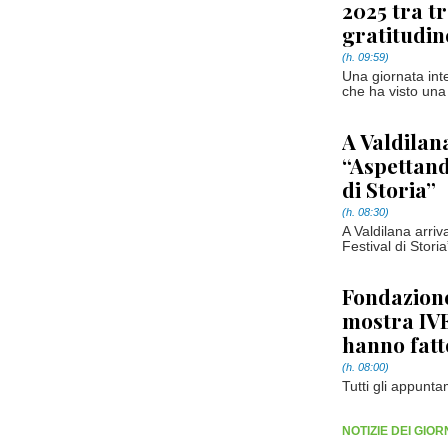
2025 tra t
gratitudin
(h. 09:59)
Una giornata int
che ha visto una
A Valdilan
“Aspettando
di Storia”
(h. 08:30)
A Valdilana arriv
Festival di Stori
Fondazion
mostra IVE
hanno fatt
(h. 08:00)
Tutti gli appunta
NOTIZIE DEI GIO