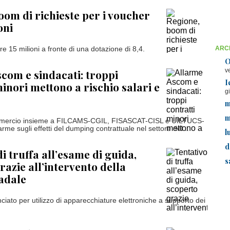
oom di richieste per i voucher
oni
ARCH
e 15 milioni a fronte di una dotazione di 8,4.
O
v
com e sindacati: troppi
I
minori mettono a rischio salari e
g
m
m
ercio insieme a FILCAMS-CGIL, FISASCAT-CISL e UILTUCS-
larme sugli effetti del dumping contrattuale nel settore del...
l
d
i truffa all’esame di guida,
s
razie all’intervento della
radale
iato per utilizzo di apparecchiature elettroniche a supporto dei