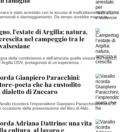
in famiglia
nara è stato arrestato con le accuse di maltrattamenti in
i personali e danneggiamento. Da tempo avrebbe messo in...
o, l’estate di Argilla: natura,
 crescita nel campeggio tra le
valsesiane
egna della condivisione e dell’amicizia quella vissuta dai ragazzi
 Argilla ODV, protagonisti di un’esperienza...
corda Gianpiero Paracchini:
tore-poeta che ha custodito
l dialetto di Zuccaro
Varallo ricorderà l’imprenditore Gianpiero Paracchini venerdì 17
in occasione della presentazione del libro di Aldo...
corda Adriana Dattrino: una vita
la cultura, al lavoro e