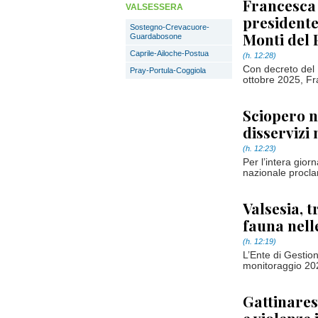
Francesca
VALSESSERA
presidente
Sostegno-Crevacuore-
Monti del
Guardabosone
Caprile-Ailoche-Postua
(h. 12:28)
Con decreto del 
Pray-Portula-Coggiola
ottobre 2025, Fr
Sciopero na
disservizi 
(h. 12:23)
Per l’intera gior
nazionale proclam
Valsesia, t
fauna nell
(h. 12:19)
L’Ente di Gestion
monitoraggio 202
Gattinares