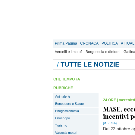
Prima Pagina
CRONACA
POLITICA
ATTUAL
Vercelli e limitrofi
Borgosesia e dintorni
Gattina
/
TUTTE LE NOTIZIE
CHE TEMPO FA
RUBRICHE
Animalerie
24 ORE
|
mercoledì
Benessere e Salute
MASE, ecco 
Enogastronomia
incentivi 
Oroscopo
(h. 19:20)
Turismo
Dal 22 ottobre ap
Valsesia motori