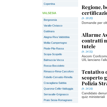
Copertina
Regione, b
certificazi
VALSESIA
(h. 18:20)
Borgosesia
Domande per oltr
Varallo-Civiasco
Gattinara
Allarme As
Alagna-Riva Valdobbia
contratti 
Mollia-Campertogno
tutele
Piode-Pila-Rassa
(h. 14:31)
Scopa-Scopello
Ascom Confcomm
UIL lanciano l’al
Balmuccia-Vocca
Rossa-Boccioleto
Tentativo d
Rimasco-Rima-Carcoforo
scoperto g
Fobello-Cervatto-Rimella
Polizia St
Cravagliana-Sabbia
Quarona-Cellio-Valduggia
(h. 14:16)
Candidato denunc
Serravalle-Grignasco
quiz ministeriali
Prato Sesia-Romagnano