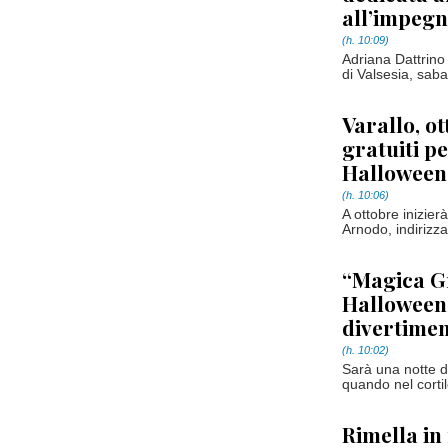
all’impegn
(h. 10:09)
Adriana Dattrino 
di Valsesia, saba
Varallo, o
gratuiti pe
Halloween
(h. 10:06)
A ottobre inizier
Arnodo, indirizza
“Magica Gr
Halloween 
divertime
(h. 10:02)
Sarà una notte d
quando nel corti
Rimella in 