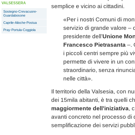
VALSESSERA
semplice e vicino ai cittadini.
Sostegno-Crevacuore-
Guardabosone
«Per i nostri Comuni di mont
Caprile-Ailoche-Postua
servizio di grande valore –
Pray-Portula-Coggiola
presidente dell’
Unione Mon
Francesco Pietrasanta
–. 
i piccoli centri sempre più viv
permette di vivere in un con
straordinario, senza rinuncia
nelle città».
Il territorio della Valsesia, con 
dei 15mila abitanti, è tra quelli 
maggiormente dell’iniziativa
, 
avanti concreto nel processo di d
semplificazione dei servizi pubbli