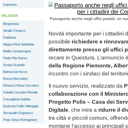
Copertina
VALSESIA
Passaporto anche negli uffici postali: un nu
Borgosesia
Varallo-Civiasco
Novità importante per i cittadini 
Gattinara
possibile
richiedere e rinnovar
Alagna-Riva Valdobbia
direttamente presso gli uffici p
Mollia-Campertogno
recare in Questura. L’annuncio è
Piode-Pila-Rassa
della Regione Piemonte, Albert
Scopa-Scopello
Balmuccia-Vocca
incontro con i sindaci del territori
Rossa-Boccioleto
Il nuovo servizio, realizzato da
P
Rimasco-Rima-Carcoforo
Fobello-Cervatto-Rimella
collaborazione con il Ministero
Cravagliana-Sabbia
Progetto Polis – Casa dei Serv
Quarona-Cellio-Valduggia
Digitale
, che mira a
ridurre il di
Serravalle-Grignasco
tra città e piccoli comuni, offre
Prato Sesia-Romagnano
montane l’accesso ai principali s