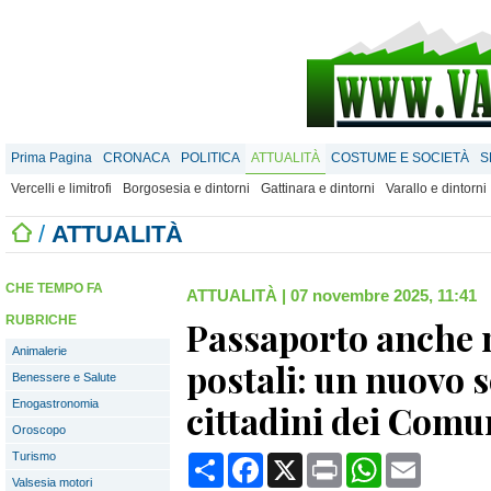
Prima Pagina
CRONACA
POLITICA
ATTUALITÀ
COSTUME E SOCIETÀ
S
Vercelli e limitrofi
Borgosesia e dintorni
Gattinara e dintorni
Varallo e dintorni
/
ATTUALITÀ
CHE TEMPO FA
ATTUALITÀ
|
07 novembre 2025, 11:41
RUBRICHE
Passaporto anche n
Animalerie
postali: un nuovo s
Benessere e Salute
Enogastronomia
cittadini dei Comu
Oroscopo
Turismo
Condividi
Facebook
X
Print
WhatsApp
Email
Valsesia motori