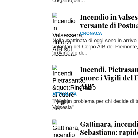
cospetto del...
Incendio in Valses
versante di Postu
CRONACA
Nella mattinata di oggi sono in arrivo
volontari del Corpo AIB del Piemonte, 
provinciale di...
Incendi, Pietrasan
cuore i Vigili del 
AIB"
ATTUALITÀ
"Nessun problema per chi decide di t
Valsesia"
Gattinara, incendi
Sebastiano: rapid