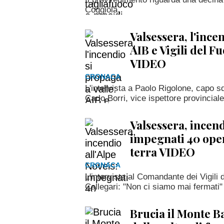
Coggiola.
Valsessera, l'ince
AIB e Vigili del 
VIDEO
CRONACA
L'intervista a Paolo Rigolone, capo s
Carlo Borri, vice ispettore provincial
Valsessera, incend
impegnati 40 oper
terra VIDEO
CRONACA
L'intervista al Comandante dei Vigili 
Callegari: "Non ci siamo mai fermati"
Brucia il Monte B