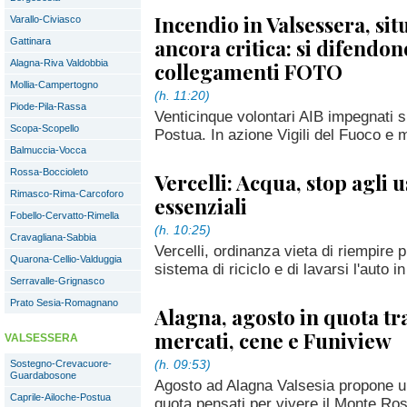
Incendio in Valsessera, si
Varallo-Civiasco
ancora critica: si difendon
Gattinara
Alagna-Riva Valdobbia
collegamenti FOTO
Mollia-Campertogno
(h. 11:20)
Piode-Pila-Rassa
Venticinque volontari AIB impegnati s
Scopa-Scopello
Postua. In azione Vigili del Fuoco e 
Balmuccia-Vocca
Rossa-Boccioleto
Vercelli: Acqua, stop agli 
Rimasco-Rima-Carcoforo
essenziali
Fobello-Cervatto-Rimella
(h. 10:25)
Cravagliana-Sabbia
Vercelli, ordinanza vieta di riempire 
Quarona-Cellio-Valduggia
sistema di riciclo e di lavarsi l'auto in
Serravalle-Grignasco
Prato Sesia-Romagnano
Alagna, agosto in quota tr
mercati, cene e Funiview
VALSESSERA
(h. 09:53)
Sostegno-Crevacuore-
Guardabosone
Agosto ad Alagna Valsesia propone un
Caprile-Ailoche-Postua
quota pensati per vivere il Monte Ros