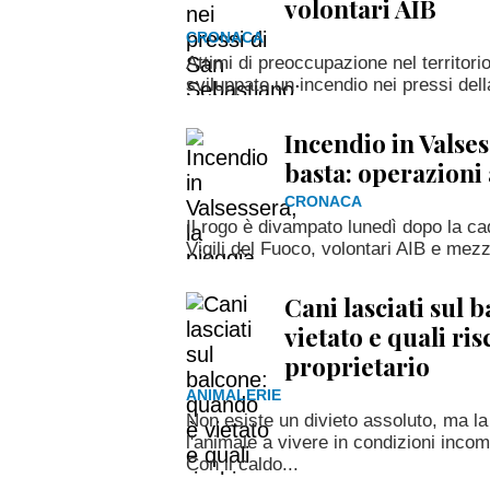
volontari AIB
CRONACA
Attimi di preoccupazione nel territorio
sviluppato un incendio nei pressi della
Incendio in Valses
basta: operazioni
CRONACA
Il rogo è divampato lunedì dopo la ca
Vigili del Fuoco, volontari AIB e mezzi
Cani lasciati sul 
vietato e quali ris
proprietario
ANIMALERIE
Non esiste un divieto assoluto, ma la
l'animale a vivere in condizioni incom
Con il caldo...