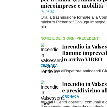
microimprese e mobilità
(h. 08:30)
Ora la trasmissione formale alla Com
ministro Pichetto: “Coniuga impegno a
più...
NOTIZIE DEI GIORNI PRECEDENTI
Incendio in Valses
fiamme imprevedib
in arrivo VIDEO
CRONACA
L'intervista all'ispettore antincendi G
Incendio in Valses
e presidi vicino a
CRONACA
Attivati i Centri operativi comunali e 
Il provvedimento riguarda una decina 