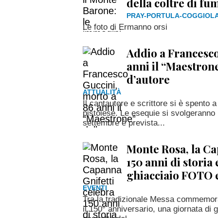
della coltre di f
PRAY-PORTULA-COGGIOL
Le foto di Ermanno orsi
Addio a Francesco
anni il “Maestron
d’autore
ATTUALITÀ
Il cantautore e scrittore si è spento
pistoiese. Le esequie si svolgeranno 
settembre è prevista...
Monte Rosa, la Ca
150 anni di storia 
ghiacciaio FOTO 
EVENTI
Tra la tradizionale Messa commemorat
il 150° anniversario, una giornata di 