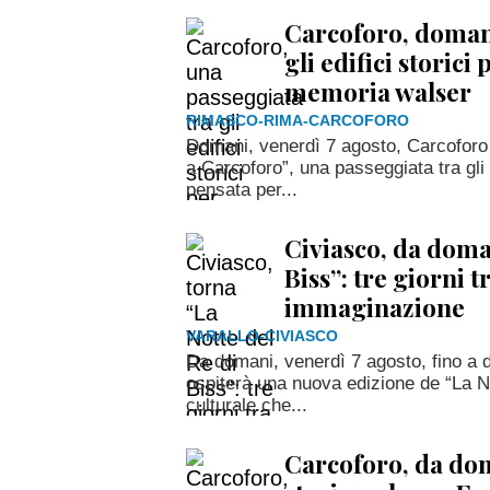
Carcoforo, doman
gli edifici storici
memoria walser
RIMASCO-RIMA-CARCOFORO
Domani, venerdì 7 agosto, Carcoforo 
a Carcoforo”, una passeggiata tra gli 
pensata per...
Civiasco, da doma
Biss”: tre giorni t
immaginazione
VARALLO-CIVIASCO
Da domani, venerdì 7 agosto, fino a
ospiterà una nuova edizione de “La No
culturale che...
Carcoforo, da dom