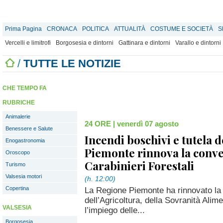
Prima Pagina
CRONACA
POLITICA
ATTUALITÀ
COSTUME E SOCIETÀ
S
Vercelli e limitrofi
Borgosesia e dintorni
Gattinara e dintorni
Varallo e dintorni
/
TUTTE LE NOTIZIE
CHE TEMPO FA
RUBRICHE
Animalerie
24 ORE
|
venerdì 07 agosto
Benessere e Salute
Incendi boschivi e tutela de
Enogastronomia
Piemonte rinnova la conve
Oroscopo
Carabinieri Forestali
Turismo
Valsesia motori
(h. 12:00)
Copertina
La Regione Piemonte ha rinnovato la 
dell’Agricoltura, della Sovranità Alim
VALSESIA
l’impiego delle...
Borgosesia