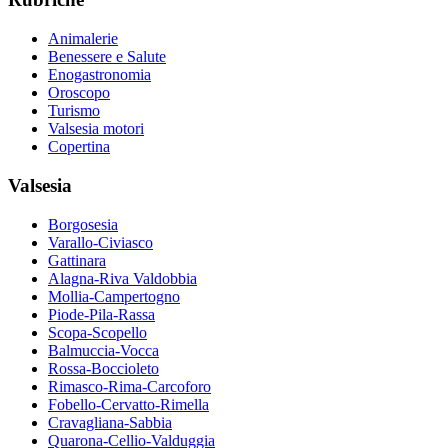
Animalerie
Benessere e Salute
Enogastronomia
Oroscopo
Turismo
Valsesia motori
Copertina
Valsesia
Borgosesia
Varallo-Civiasco
Gattinara
Alagna-Riva Valdobbia
Mollia-Campertogno
Piode-Pila-Rassa
Scopa-Scopello
Balmuccia-Vocca
Rossa-Boccioleto
Rimasco-Rima-Carcoforo
Fobello-Cervatto-Rimella
Cravagliana-Sabbia
Quarona-Cellio-Valduggia