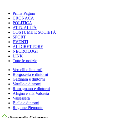
Prima Pagina
CRONACA
POLITICA
ATTUALITÀ
COSTUME E SOCIETÀ
SPORT
EVENTI
AL DIRETTORE
NECROLOGI
LINK
Tutte le notizie
Vercelli e limitrofi
Borgosesia e dintorni
Gattinara e dintorni
Varallo e dintorni
Romagnano e dintorni
Alagna e alta Valsesia
Valsessera
Biella e dintorni
Regione Piemonte
/
Serravalle-Grignasco