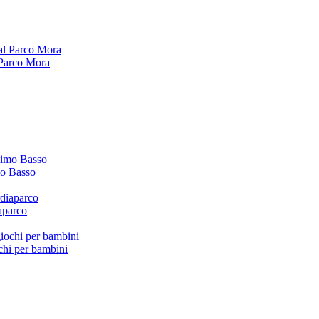
l Parco Mora
imo Basso
iaparco
ochi per bambini