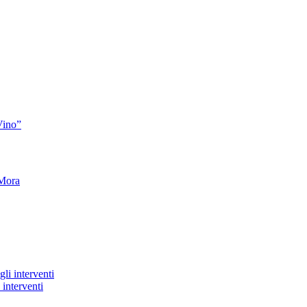
Vino”
 Mora
 interventi