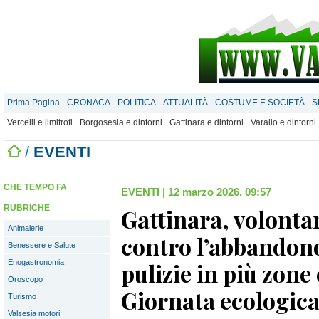
Prima Pagina
CRONACA
POLITICA
ATTUALITÀ
COSTUME E SOCIETÀ
S
Vercelli e limitrofi
Borgosesia e dintorni
Gattinara e dintorni
Varallo e dintorni
/
EVENTI
CHE TEMPO FA
EVENTI
|
12 marzo 2026, 09:57
RUBRICHE
Gattinara, volontar
Animalerie
contro l’abbandono 
Benessere e Salute
Enogastronomia
pulizie in più zone 
Oroscopo
Giornata ecologica
Turismo
Valsesia motori