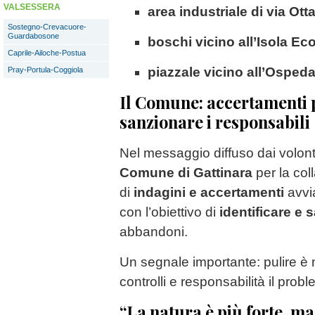
VALSESSERA
area industriale di via Ott
Sostegno-Crevacuore-
Guardabosone
boschi vicino all’Isola Ec
Caprile-Ailoche-Postua
piazzale vicino all’Ospeda
Pray-Portula-Coggiola
Il Comune: accertamenti 
sanzionare i responsabili
Nel messaggio diffuso dai volontar
Comune di Gattinara
per la col
di
indagini e accertamenti
avvia
con l’obiettivo di
identificare e 
abbandoni.
Un segnale importante: pulire è
controlli e responsabilità il prob
“La natura è più forte, ma