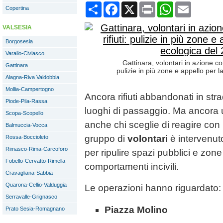
Condividi
Facebook
X
Print
WhatsApp
Email
Copertina
VALSESIA
Borgosesia
Varallo-Civiasco
Gattinara, volontari in azione co
Gattinara
pulizie in più zone e appello per 
Alagna-Riva Valdobbia
Mollia-Campertogno
Ancora rifiuti abbandonati in stra
Piode-Pila-Rassa
luoghi di passaggio. Ma ancora 
Scopa-Scopello
anche chi sceglie di reagire con i
Balmuccia-Vocca
gruppo di
volontari
è intervenuto
Rossa-Boccioleto
Rimasco-Rima-Carcoforo
per ripulire spazi pubblici e zone
Fobello-Cervatto-Rimella
comportamenti incivili.
Cravagliana-Sabbia
Quarona-Cellio-Valduggia
Le operazioni hanno riguardato:
Serravalle-Grignasco
Piazza Molino
Prato Sesia-Romagnano