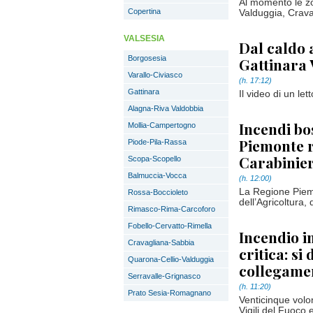
Al momento le zo
Copertina
Valduggia, Crava
VALSESIA
Dal caldo 
Borgosesia
Gattinara
Varallo-Civiasco
(h. 17:12)
Gattinara
Il video di un let
Alagna-Riva Valdobbia
Incendi bos
Mollia-Campertogno
Piemonte r
Piode-Pila-Rassa
Carabinier
Scopa-Scopello
Balmuccia-Vocca
(h. 12:00)
La Regione Piemo
Rossa-Boccioleto
dell’Agricoltura,
Rimasco-Rima-Carcoforo
Fobello-Cervatto-Rimella
Incendio i
Cravagliana-Sabbia
critica: si
Quarona-Cellio-Valduggia
collegame
Serravalle-Grignasco
(h. 11:20)
Prato Sesia-Romagnano
Venticinque volo
Vigili del Fuoco 