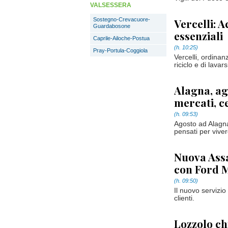
VALSESSERA
Sostegno-Crevacuore-
Vercelli: A
Guardabosone
essenziali
Caprile-Ailoche-Postua
(h. 10:25)
Pray-Portula-Coggiola
Vercelli, ordinan
riciclo e di lavars
Alagna, ag
mercati, c
(h. 09:53)
Agosto ad Alagna
pensati per viver
Nuova Assau
con Ford 
(h. 09:50)
Il nuovo servizi
clienti.
Lozzolo ch