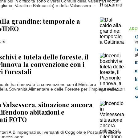
ne più in difficoltà sono diversi Comuni della Valsesia (Vocca,
gliana, Varallo e Balmuccia) e della Valsessera...
alla grandine: temporale a
 VIDEO
ARCH
O
tore
v
I
chivi e tutela delle foreste, il
g
m
innova la convenzione con i
i Forestali
m
l
nte ha rinnovato la convenzione con il Ministero
d
 della Sovranità Alimentare e delle Foreste per l’impiego delle...
s
n Valsessera, situazione ancora
 difendono abitazioni e
nti FOTO
ntari AIB impegnati sui versanti di Coggiola e Postua. In azione
e mezzi aerei.