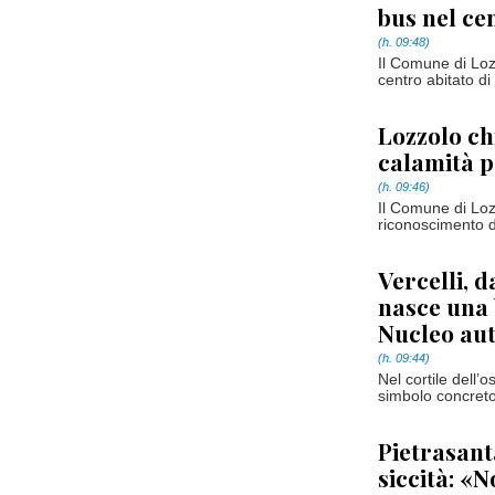
bus nel ce
(h. 09:48)
Il Comune di Lozz
centro abitato di
Lozzolo ch
calamità pe
(h. 09:46)
Il Comune di Loz
riconoscimento de
Vercelli, 
nasce una 
Nucleo au
(h. 09:44)
Nel cortile dell’
simbolo concreto 
Pietrasanta
siccità: «