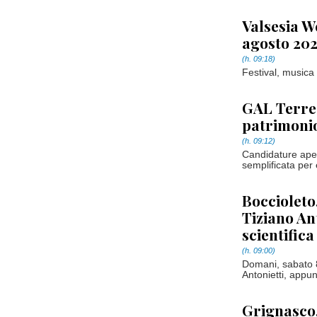
Valsesia We
agosto 20
(h. 09:18)
Festival, musica 
GAL Terre 
patrimonio
(h. 09:12)
Candidature aper
semplificata per 
Boccioleto
Tiziano An
scientifica
(h. 09:00)
Domani, sabato 8
Antonietti, appun
Grignasco,