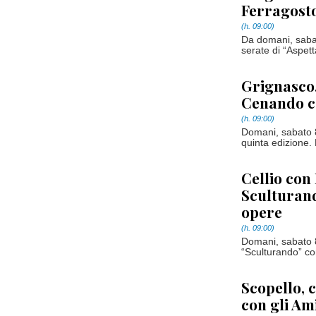
Ferragosto
(h. 09:00)
Da domani, sabat
serate di “Aspett
Grignasco,
Cenando co
(h. 09:00)
Domani, sabato 8
quinta edizione.
Cellio con
Sculturand
opere
(h. 09:00)
Domani, sabato 8
“Sculturando” co
Scopello, 
con gli Am