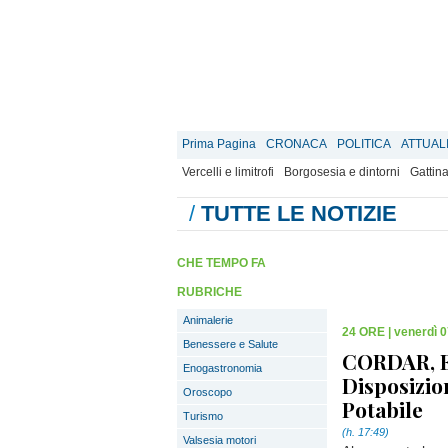
Prima Pagina
CRONACA
POLITICA
ATTUAL
Vercelli e limitrofi
Borgosesia e dintorni
Gattina
/
TUTTE LE NOTIZIE
CHE TEMPO FA
RUBRICHE
Animalerie
24 ORE
|
venerdì 0
Benessere e Salute
CORDAR, E
Enogastronomia
Disposizio
Oroscopo
Potabile
Turismo
(h. 17:49)
Valsesia motori