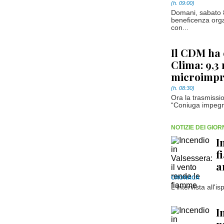
(h. 09:00)
Domani, sabato 
beneficenza orga
con...
Il CDM ha 
Clima: 9,3 
microimpre
(h. 08:30)
Ora la trasmissi
“Coniuga impegno
NOTIZIE DEI GIO
I
f
a
CRONACA
L'intervista all'i
I