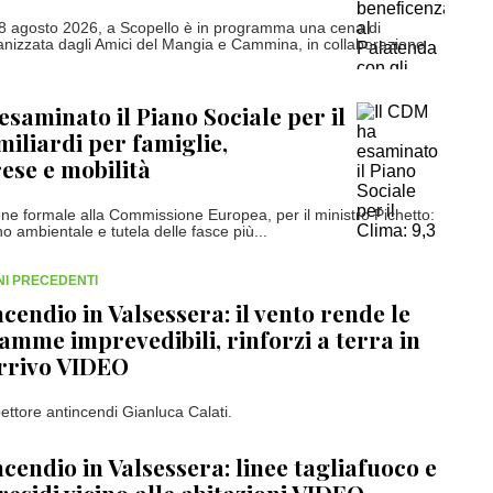
8 agosto 2026, a Scopello è in programma una cena di
nizzata dagli Amici del Mangia e Cammina, in collaborazione
esaminato il Piano Sociale per il
miliardi per famiglie,
se e mobilità
one formale alla Commissione Europea, per il ministro Pichetto:
 ambientale e tutela delle fasce più...
RNI PRECEDENTI
ncendio in Valsessera: il vento rende le
iamme imprevedibili, rinforzi a terra in
rrivo VIDEO
spettore antincendi Gianluca Calati.
ncendio in Valsessera: linee tagliafuoco e