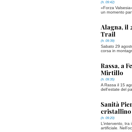
(h. 09:42)
«Forza Valsesia»
un momento partic
Alagna, il
Trail
(h. 09:39)
Sabato 29 agosto
corsa in montagn
Rassa, a F
Mirtillo
(h. 09:35)
A Rassa il 15 ago
dell’estate del 
Sanità Pie
cristallin
(h. 09:20)
L’intervento, tra 
artificiale. Nell’