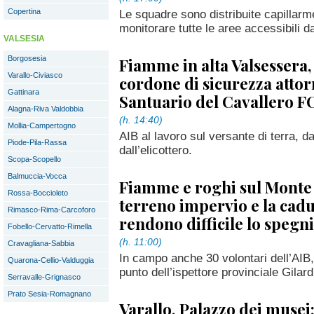
Copertina
Le squadre sono distribuite capillarmen
monitorare tutte le aree accessibili d
VALSESIA
Borgosesia
Fiamme in alta Valsessera, 
Varallo-Civiasco
cordone di sicurezza attor
Gattinara
Santuario del Cavallero 
Alagna-Riva Valdobbia
(h. 14:40)
Mollia-Campertogno
AIB al lavoro sul versante di terra, da
Piode-Pila-Rassa
dall’elicottero.
Scopa-Scopello
Balmuccia-Vocca
Fiamme e roghi sul Monte 
Rossa-Boccioleto
terreno impervio e la cadu
Rimasco-Rima-Carcoforo
rendono difficile lo speg
Fobello-Cervatto-Rimella
(h. 11:00)
Cravagliana-Sabbia
In campo anche 30 volontari dell’AIB, 
Quarona-Cellio-Valduggia
punto dell’ispettore provinciale Gilard
Serravalle-Grignasco
Prato Sesia-Romagnano
Varallo, Palazzo dei musei: