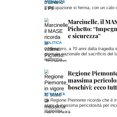
ATTUALITÀ
L'occupazione si ferma, con un calo de
Marcinelle, il MAS
Pichetto: “Impeg
e sicurezza”
POLITICA
Il Ministero, a 70 anni dalla tragedia 
giornata nazionale del sacrificio del 
riafferma...
Regione Piemonte, 
massima pericolos
boschivi: ecco tutt
ATTUALITÀ
La Regione Piemonte ricorda che è in 
stato di massima pericolosità per inc
massima...