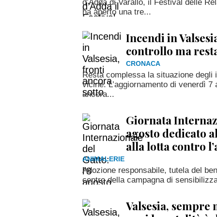
d’Adda di Varallo, il Festival delle R
ha aperto una tre...
Incendi in Valsesi
controllo ma resta
CRONACA
Resta complessa la situazione degli i
vicine. L’aggiornamento di venerdì 7 
ancora...
Giornata Internazi
agosto dedicato all
alla lotta contro
ANIMALERIE
Adozione responsabile, tutela del bene
centro della campagna di sensibilizz
Valsesia, sempre m