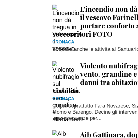
L’incendio non dà 
il vescovo Farinel
portare conforto 
soccorritori FOTO
CRONACA
Sospese anche le attività al Santuari
Violento nubifrag
vento, grandine e
danni tra abitazio
viabilità
CRONACA
Colpiti soprattutto Fara Novarese, 
Momo e Barengo. Decine gli interventi
le conseguenze per...
Aib Gattinara, do