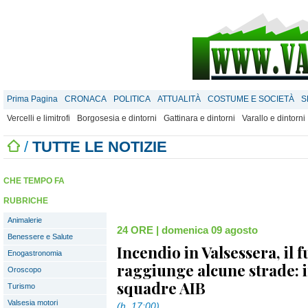
Prima Pagina
CRONACA
POLITICA
ATTUALITÀ
COSTUME E SOCIETÀ
S
Vercelli e limitrofi
Borgosesia e dintorni
Gattinara e dintorni
Varallo e dintorni
/
TUTTE LE NOTIZIE
CHE TEMPO FA
RUBRICHE
Animalerie
24 ORE
|
domenica 09 agosto
Benessere e Salute
Incendio in Valsessera, il 
Enogastronomia
raggiunge alcune strade: 
Oroscopo
squadre AIB
Turismo
Valsesia motori
(h. 17:00)