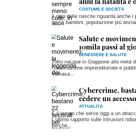
anni la natalità è
COSTUME E SOCIETÀ
Il calo delle nascite riguarda anche i 
meno bambini, popolazione più anzian
Salute e moviment
10mila passi al gi
BENESSERE E SALUTE
Tutto nacque in Giappone alla metà deg
combinazione imprenditoriale e pubbli
Yamasa...
Cybercrime, bast
cedere un accesso
ATTUALITÀ
È il tempo che serve oggi a un attac
L’ultimo rapporto sulle intrusioni ridis
perché...