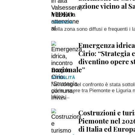
azione vicino al 
VIDEO
CRONACA
Nella zona sono diffusi e frequenti i 
Emergenza idrica,
Cirio: “Strategia
diventino opere s
nazionale”
ATTUALITÀ
Nel corso del confronto è stata sottol
già in essere tra Piemonte e Liguria n
idrica,...
Costruzioni e turi
Piemonte nel 202
di Italia ed Europ