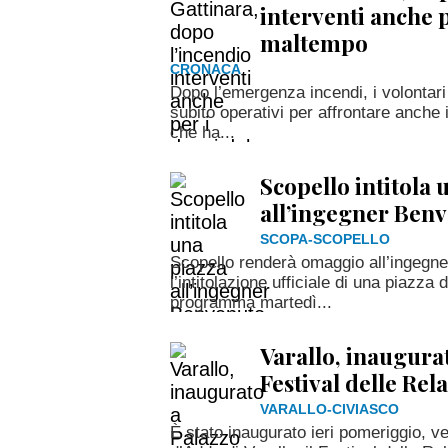
interventi anche p
maltempo
CRONACA
Dopo l’emergenza incendi, i volontari 
subito operativi per affrontare anche
che ha...
Scopello intitola 
all’ingegner Benv
SCOPA-SCOPELLO
Scopello renderà omaggio all’ingegne
l’intitolazione ufficiale di una piazza
programma martedì...
Varallo, inaugurat
Festival delle Rel
VARALLO-CIVIASCO
È stato inaugurato ieri pomeriggio, v