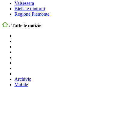
Valsessera
Biella e dintorni
Regione Piemonte
/
Tutte le notizie
Archivio
Mobile