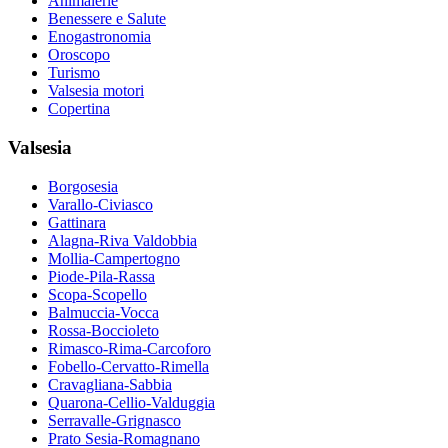
Animalerie
Benessere e Salute
Enogastronomia
Oroscopo
Turismo
Valsesia motori
Copertina
Valsesia
Borgosesia
Varallo-Civiasco
Gattinara
Alagna-Riva Valdobbia
Mollia-Campertogno
Piode-Pila-Rassa
Scopa-Scopello
Balmuccia-Vocca
Rossa-Boccioleto
Rimasco-Rima-Carcoforo
Fobello-Cervatto-Rimella
Cravagliana-Sabbia
Quarona-Cellio-Valduggia
Serravalle-Grignasco
Prato Sesia-Romagnano