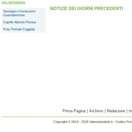
VALSESSERA
NOTIZIE DEI GIORNI PRECEDENTI
Sostegno-Crevacuore-
Guardabosone
Caprile-Ailoche-Postua
Pray-Portula-Coggiola
Prima Pagina
|
Archivio
|
Redazione
|
I
Copyright © 2014 - 2026 Valsesianotizie.it - Codice Fi