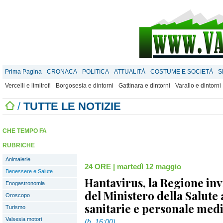
Prima Pagina
CRONACA
POLITICA
ATTUALITÀ
COSTUME E SOCIETÀ
S
Vercelli e limitrofi
Borgosesia e dintorni
Gattinara e dintorni
Varallo e dintorni
/
TUTTE LE NOTIZIE
CHE TEMPO FA
RUBRICHE
Animalerie
24 ORE
|
martedì 12 maggio
Benessere e Salute
Hantavirus, la Regione invi
Enogastronomia
del Ministero della Salute
Oroscopo
sanitarie e personale med
Turismo
Valsesia motori
(h. 16:00)