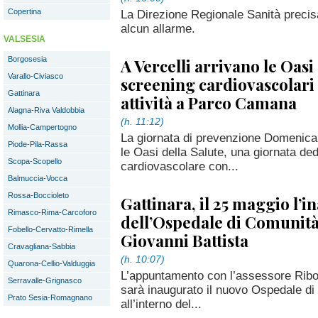
Copertina
La Direzione Regionale Sanità preci
alcun allarme.
VALSESIA
Borgosesia
A Vercelli arrivano le Oasi 
Varallo-Civiasco
screening cardiovascolari 
Gattinara
attività a Parco Camana
Alagna-Riva Valdobbia
(h. 11:12)
Mollia-Campertogno
La giornata di prevenzione Domenica 
Piode-Pila-Rassa
le Oasi della Salute, una giornata de
Scopa-Scopello
cardiovascolare con...
Balmuccia-Vocca
Rossa-Boccioleto
Gattinara, il 25 maggio l’
Rimasco-Rima-Carcoforo
dell’Ospedale di Comunità
Fobello-Cervatto-Rimella
Giovanni Battista
Cravagliana-Sabbia
(h. 10:07)
Quarona-Cellio-Valduggia
L’appuntamento con l’assessore Ribol
Serravalle-Grignasco
sarà inaugurato il nuovo Ospedale di
Prato Sesia-Romagnano
all’interno del...