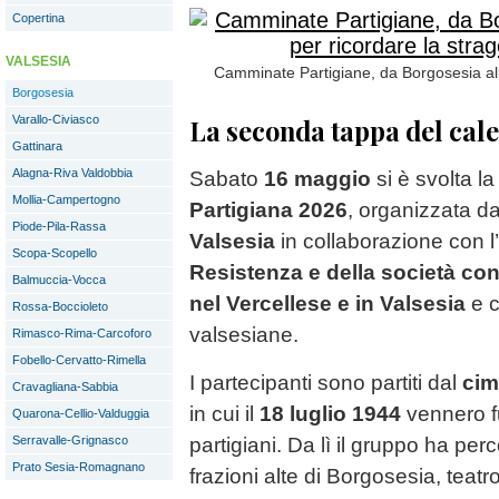
Copertina
VALSESIA
Camminate Partigiane, da Borgosesia alle
Borgosesia
Varallo-Civiasco
La seconda tappa del cal
Gattinara
Alagna-Riva Valdobbia
Sabato
16 maggio
si è svolta 
Mollia-Campertogno
Partigiana 2026
, organizzata dal
Piode-Pila-Rassa
Valsesia
in collaborazione con l’
Scopa-Scopello
Resistenza e della società co
Balmuccia-Vocca
nel Vercellese e in Valsesia
e c
Rossa-Boccioleto
valsesiane.
Rimasco-Rima-Carcoforo
Fobello-Cervatto-Rimella
I partecipanti sono partiti dal
cim
Cravagliana-Sabbia
in cui il
18 luglio 1944
vennero fu
Quarona-Cellio-Valduggia
Serravalle-Grignasco
partigiani. Da lì il gruppo ha perc
Prato Sesia-Romagnano
frazioni alte di Borgosesia, teatr