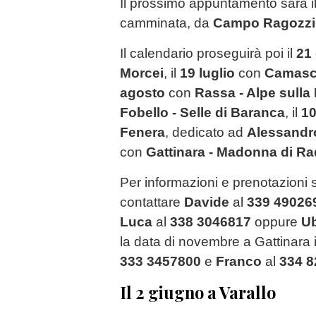
Il prossimo appuntamento sarà i
camminata, da
Campo Ragozzi a
Il calendario proseguirà poi il
21
Morcei
, il
19 luglio
con
Camasco
agosto
con
Rassa - Alpe sulla
Fobello - Selle di Baranca
, il
10
Fenera
, dedicato ad
Alessandr
con
Gattinara - Madonna di R
Per informazioni e prenotazioni 
contattare
Davide
al
339 49026
Luca
al
338 3046817
oppure
U
la data di novembre a Gattinara i
333 3457800
e
Franco
al
334 
Il 2 giugno a Varallo