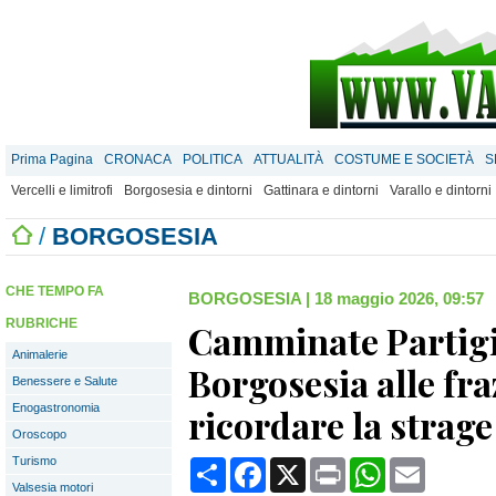
Prima Pagina
CRONACA
POLITICA
ATTUALITÀ
COSTUME E SOCIETÀ
S
Vercelli e limitrofi
Borgosesia e dintorni
Gattinara e dintorni
Varallo e dintorni
/
BORGOSESIA
CHE TEMPO FA
BORGOSESIA
|
18 maggio 2026, 09:57
RUBRICHE
Camminate Partigi
Animalerie
Borgosesia alle fra
Benessere e Salute
Enogastronomia
ricordare la strage
Oroscopo
Turismo
Condividi
Facebook
X
Print
WhatsApp
Email
Valsesia motori