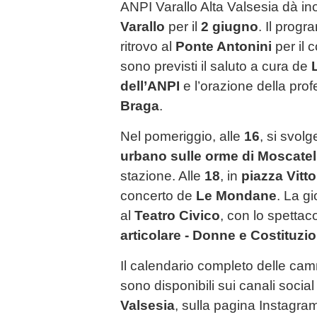
ANPI Varallo Alta Valsesia dà i
Varallo
per il
2 giugno
. Il prog
ritrovo al
Ponte Antonini
per il c
sono previsti il saluto a cura de
dell’ANPI
e l’orazione della pr
Braga
.
Nel pomeriggio, alle
16
, si svolg
urbano sulle orme di Moscatell
stazione. Alle
18
, in
piazza Vitto
concerto de
Le Mondane
. La g
al
Teatro Civico
, con lo spettac
articolare - Donne e Costituzi
Il calendario completo delle cam
sono disponibili sui canali socia
Valsesia
, sulla pagina Instagr