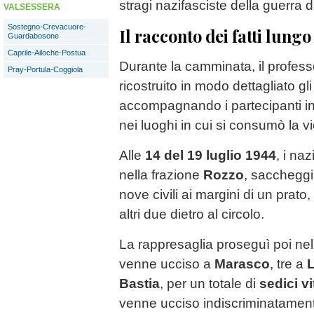
stragi nazifasciste della guerra d
VALSESSERA
Sostegno-Crevacuore-
Il racconto dei fatti lungo
Guardabosone
Caprile-Ailoche-Postua
Durante la camminata, il profes
Pray-Portula-Coggiola
ricostruito in modo dettagliato gli
accompagnando i partecipanti i
nei luoghi in cui si consumò la v
Alle
14 del 19 luglio 1944
, i naz
nella frazione
Rozzo
, sacchegg
nove civili ai margini di un prato,
altri due dietro al circolo.
La rappresaglia proseguì poi nel
venne ucciso a
Marasco
, tre a
L
Bastia
, per un totale di
sedici vi
venne ucciso indiscriminatament