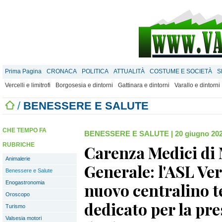
Prima Pagina
CRONACA
POLITICA
ATTUALITÀ
COSTUME E SOCIETÀ
S
Vercelli e limitrofi
Borgosesia e dintorni
Gattinara e dintorni
Varallo e dintorni
/
BENESSERE E SALUTE
CHE TEMPO FA
BENESSERE E SALUTE
|
20 giugno 202
RUBRICHE
Carenza Medici di
Animalerie
Generale: l'ASL Ver
Benessere e Salute
Enogastronomia
nuovo centralino t
Oroscopo
dedicato per la pre
Turismo
Valsesia motori