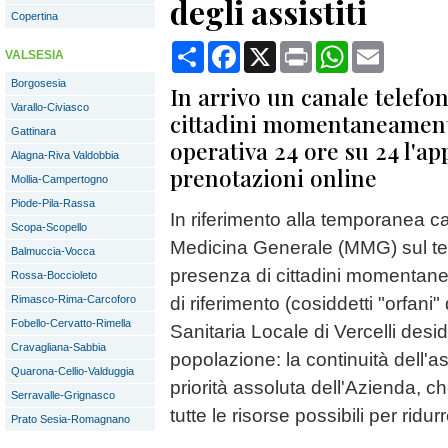
degli assistiti
Copertina
Condividi
Facebook
X
Print
WhatsApp
Email
VALSESIA
Borgosesia
In arrivo un canale telefon
Varallo-Civiasco
cittadini momentaneamente
Gattinara
operativa 24 ore su 24 l'ap
Alagna-Riva Valdobbia
prenotazioni online
Mollia-Campertogno
Piode-Pila-Rassa
In riferimento alla temporanea c
Scopa-Scopello
Medicina Generale (MMG) sul ter
Balmuccia-Vocca
presenza di cittadini momentane
Rossa-Boccioleto
Rimasco-Rima-Carcoforo
di riferimento (cosiddetti "orfani
Fobello-Cervatto-Rimella
Sanitaria Locale di Vercelli desi
Cravagliana-Sabbia
popolazione: la continuità dell'as
Quarona-Cellio-Valduggia
priorità assoluta dell'Azienda, 
Serravalle-Grignasco
tutte le risorse possibili per ridur
Prato Sesia-Romagnano