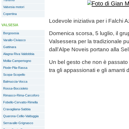
Turismo
Valsesia motori
Copertina
Lodevole iniziativa per i Falchi 
VALSESIA
Domenica scorsa, 5 luglio, il grup
Borgosesia
Varallo-Civiasco
Valsessera per la tradizionale pul
Gattinara
dall’Alpe Noveis portano alla Se
Alagna-Riva Valdobbia
Un bel gesto che non è passato
Mollia-Campertogno
Piode-Pila-Rassa
tra gli appassionati e gli amanti
Scopa-Scopello
Balmuccia-Vocca
Rossa-Boccioleto
Rimasco-Rima-Carcoforo
Fobello-Cervatto-Rimella
Cravagliana-Sabbia
Quarona-Cellio-Valduggia
Serravalle-Grignasco