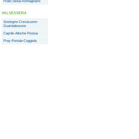
Prato Sesia-Romagnano
VALSESSERA
Sostegno-Crevacuore-
Guardabosone
Caprile-Ailoche-Postua
Pray-Portula-Coggiola