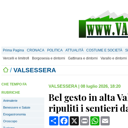
Prima Pagina
CRONACA
POLITICA
ATTUALITÀ
COSTUME E SOCIETÀ
S
Vercelli e limitrofi
Borgosesia e dintorni
Gattinara e dintorni
Varallo e dintorni
/
VALSESSERA
CHE TEMPO FA
VALSESSERA
|
08 luglio 2026, 18:20
RUBRICHE
Bel gesto in alta V
Animalerie
ripuliti i sentieri 
Benessere e Salute
Enogastronomia
Condividi
Facebook
X
Print
WhatsApp
Email
Oroscopo