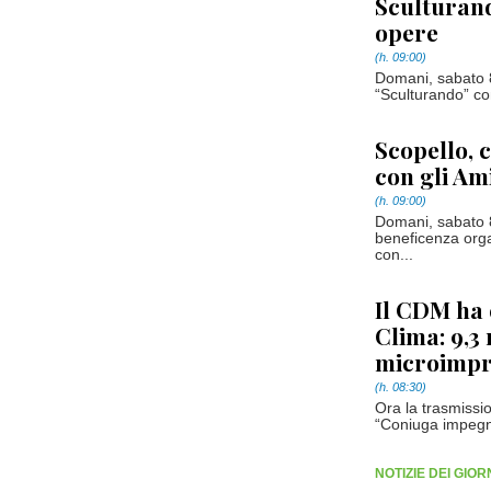
Sculturand
opere
(h. 09:00)
Domani, sabato 8
“Sculturando” co
Scopello, 
con gli Am
(h. 09:00)
Domani, sabato 
beneficenza orga
con...
Il CDM ha 
Clima: 9,3 
microimpre
(h. 08:30)
Ora la trasmissi
“Coniuga impegno
NOTIZIE DEI GIO