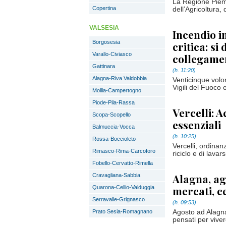
La Regione Piemo
Copertina
dell’Agricoltura,
VALSESIA
Incendio i
Borgosesia
critica: si
Varallo-Civiasco
collegame
Gattinara
(h. 11:20)
Alagna-Riva Valdobbia
Venticinque volo
Vigili del Fuoco 
Mollia-Campertogno
Piode-Pila-Rassa
Vercelli: A
Scopa-Scopello
essenziali
Balmuccia-Vocca
(h. 10:25)
Rossa-Boccioleto
Vercelli, ordinan
Rimasco-Rima-Carcoforo
riciclo e di lavars
Fobello-Cervatto-Rimella
Alagna, ag
Cravagliana-Sabbia
mercati, c
Quarona-Cellio-Valduggia
Serravalle-Grignasco
(h. 09:53)
Prato Sesia-Romagnano
Agosto ad Alagna
pensati per viver