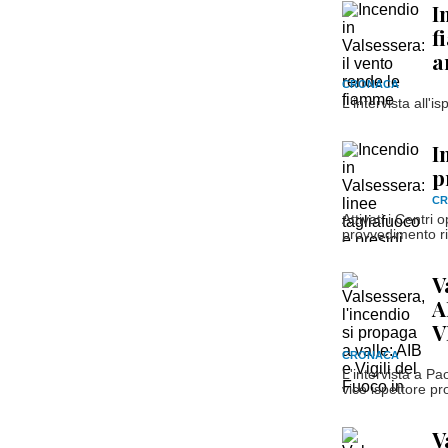
I
f
a
CRONACA
L'intervista all'i
I
p
C
Attivati i Centri 
provvedimento ri
V
A
V
CRONACA
L'intervista a Pa
vice ispettore pr
V