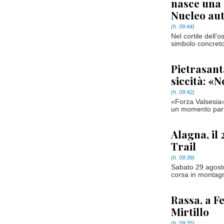
nasce una 
Nucleo au
(h. 09:44)
Nel cortile dell’
simbolo concreto 
Pietrasanta
siccità: «
(h. 09:42)
«Forza Valsesia»
un momento partic
Alagna, il
Trail
(h. 09:39)
Sabato 29 agosto
corsa in montagn
Rassa, a F
Mirtillo
(h. 09:35)