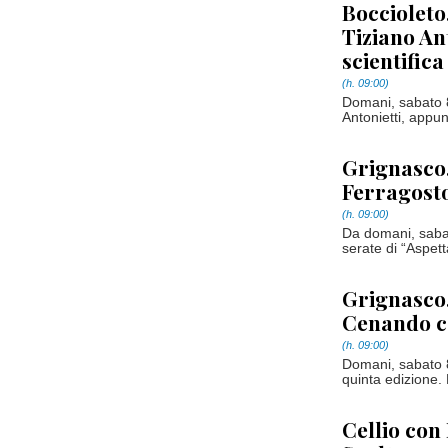
Boccioleto
Tiziano An
scientifica
(h. 09:00)
Domani, sabato 8
Antonietti, appun
Grignasco,
Ferragosto
(h. 09:00)
Da domani, sabat
serate di “Aspett
Grignasco,
Cenando co
(h. 09:00)
Domani, sabato 8
quinta edizione.
Cellio con