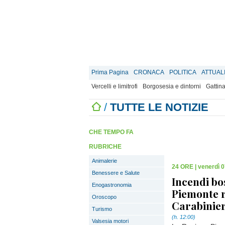
Prima Pagina
CRONACA
POLITICA
ATTUAL
Vercelli e limitrofi
Borgosesia e dintorni
Gattina
/
TUTTE LE NOTIZIE
CHE TEMPO FA
RUBRICHE
Animalerie
24 ORE
|
venerdì 0
Benessere e Salute
Incendi bos
Enogastronomia
Piemonte r
Oroscopo
Carabinier
Turismo
(h. 12:00)
Valsesia motori