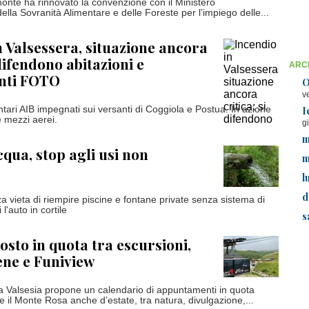
nte ha rinnovato la convenzione con il Ministero
 della Sovranità Alimentare e delle Foreste per l’impiego delle...
n Valsessera, situazione ancora
 difendono abitazioni e
ARCH
nti FOTO
O
v
I
ntari AIB impegnati sui versanti di Coggiola e Postua. In azione
e mezzi aerei.
g
m
cqua, stop agli usi non
m
l
d
za vieta di riempire piscine e fontane private senza sistema di
i l'auto in cortile
s
osto in quota tra escursioni,
ene e Funiview
 Valsesia propone un calendario di appuntamenti in quota
e il Monte Rosa anche d’estate, tra natura, divulgazione,...