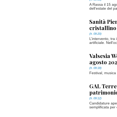
A Rassa il 15 ago
dell’estate del 
Sanità Pie
cristallin
(h. 09:20)
L’intervento, tra 
artificiale. Nell’
Valsesia We
agosto 20
(h. 09:18)
Festival, musica 
GAL Terre 
patrimonio
(h. 09:12)
Candidature aper
semplificata per 