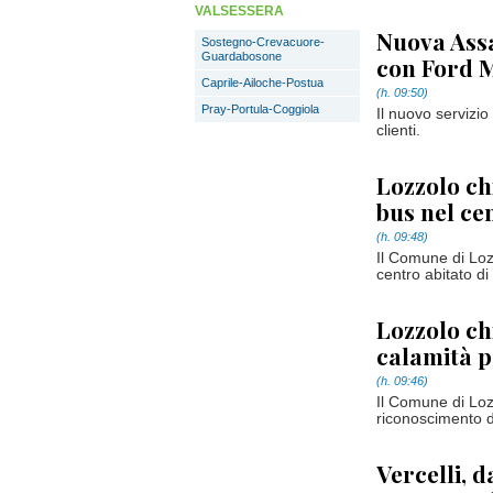
VALSESSERA
Nuova Assau
Sostegno-Crevacuore-
Guardabosone
con Ford 
Caprile-Ailoche-Postua
(h. 09:50)
Pray-Portula-Coggiola
Il nuovo servizi
clienti.
Lozzolo ch
bus nel ce
(h. 09:48)
Il Comune di Lozz
centro abitato di
Lozzolo ch
calamità pe
(h. 09:46)
Il Comune di Loz
riconoscimento de
Vercelli, 