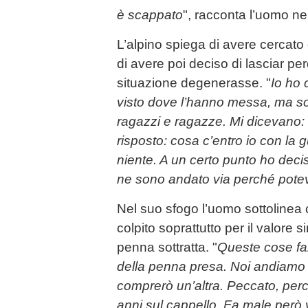
è scappato
", racconta l’uomo ne
L’alpino spiega di avere cercato
di avere poi deciso di lasciar pe
situazione degenerasse. "
Io ho 
visto dove l’hanno messa, ma so
ragazzi e ragazze. Mi dicevano: 
risposto: cosa c’entro io con la 
niente. A un certo punto ho deci
ne sono andato via perché potev
Nel suo sfogo l’uomo sottolinea 
colpito soprattutto per il valore 
penna sottratta. "
Queste cose fan
della penna presa. Noi andiamo
comprerò un’altra. Peccato, perc
anni sul cappello. Fa male però 