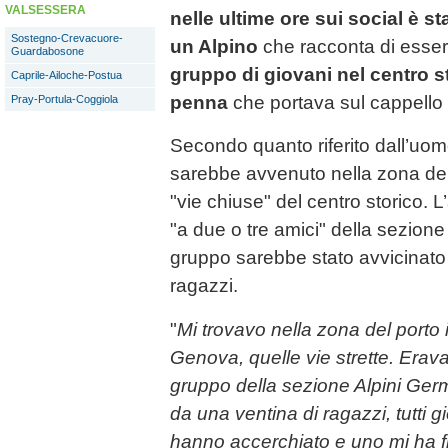
VALSESSERA
nelle ultime ore sui social è st
Sostegno-Crevacuore-
un Alpino
che racconta di esse
Guardabosone
gruppo di giovani nel centro s
Caprile-Ailoche-Postua
penna
che portava sul cappello
Pray-Portula-Coggiola
Secondo quanto riferito dall’uomo
sarebbe avvenuto nella zona del 
"vie chiuse" del centro storico. L
"a due o tre amici" della sezion
gruppo sarebbe stato avvicinato
ragazzi.
"
Mi trovavo nella zona del porto 
Genova, quelle vie strette. Erav
gruppo della sezione Alpini Germ
da una ventina di ragazzi, tutti gio
hanno accerchiato e uno mi ha f