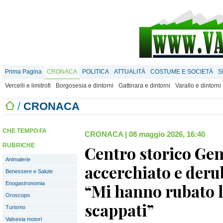
Prima Pagina
CRONACA
POLITICA
ATTUALITÀ
COSTUME E SOCIETÀ
S
Vercelli e limitrofi
Borgosesia e dintorni
Gattinara e dintorni
Varallo e dintorni
/
CRONACA
CHE TEMPO FA
CRONACA
|
08 maggio 2026, 16:40
RUBRICHE
Centro storico Gen
Animalerie
accerchiato e derub
Benessere e Salute
Enogastronomia
“Mi hanno rubato 
Oroscopo
scappati”
Turismo
Valsesia motori