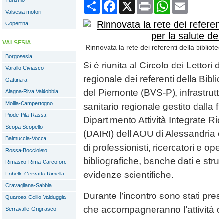
Turismo
Condividi
Facebook
X
Print
WhatsApp
Email
Valsesia motori
Copertina
VALSESIA
Rinnovata la rete dei referenti della bibliot
Borgosesia
Si è riunita al Circolo dei Lettori
Varallo-Civiasco
regionale dei referenti della Bibl
Gattinara
del Piemonte (BVS-P), infrastrutt
Alagna-Riva Valdobbia
Mollia-Campertogno
sanitario regionale gestito dalla 
Piode-Pila-Rassa
Dipartimento Attività Integrate 
Scopa-Scopello
(DAIRI) dell’AOU di Alessandria
Balmuccia-Vocca
di professionisti, ricercatori e ope
Rossa-Boccioleto
bibliografiche, banche dati e str
Rimasco-Rima-Carcoforo
evidenze scientifiche.
Fobello-Cervatto-Rimella
Cravagliana-Sabbia
Durante l’incontro sono stati pres
Quarona-Cellio-Valduggia
che accompagneranno l’attività de
Serravalle-Grignasco