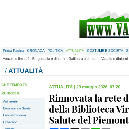
Prima Pagina
CRONACA
POLITICA
ATTUALITÀ
COSTUME E SOCIETÀ
S
Vercelli e limitrofi
Borgosesia e dintorni
Gattinara e dintorni
Varallo e dintorni
/
ATTUALITÀ
CHE TEMPO FA
ATTUALITÀ
|
29 maggio 2026, 07:20
RUBRICHE
Rinnovata la rete d
Animalerie
della Biblioteca Vir
Benessere e Salute
Enogastronomia
Salute del Piemont
Oroscopo