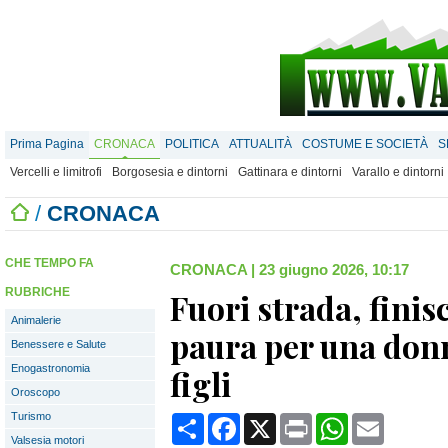
Prima Pagina
CRONACA
POLITICA
ATTUALITÀ
COSTUME E SOCIETÀ
S
Vercelli e limitrofi
Borgosesia e dintorni
Gattinara e dintorni
Varallo e dintorni
/
CRONACA
CHE TEMPO FA
CRONACA
|
23 giugno 2026, 10:17
RUBRICHE
Fuori strada, finis
Animalerie
paura per una donn
Benessere e Salute
Enogastronomia
figli
Oroscopo
Turismo
Condividi
Facebook
X
Print
WhatsApp
Email
Valsesia motori