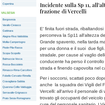
Incidente sulla Sp 11, all'
Copertina
frazione di Vercelli
VALSESIA
Borgosesia
Varallo-Civiasco
E' finita fuori strada, ribaltandos
Gattinara
percorreva la Sp11 all'altezza de
Alagna-Riva Valdobbia
Grande spavento, nella tarda mat
Mollia-Campertogno
per una donna e il suoi due figli.
Piode-Pila-Rassa
Scopa-Scopello
stradale, per cause al vaglio dell
Balmuccia-Vocca
conducente ha perso il controll
Rossa-Boccioleto
strada e finendo capovolta nel c
Rimasco-Rima-Carcoforo
Fobello-Cervatto-Rimella
Per i soccorsi, scattati poco dop
Cravagliana-Sabbia
anche la squadra dei Vigili del 
Quarona-Cellio-Valduggia
Vercelli: all'arrivo il personale d
Serravalle-Grignasco
trovato gli occupanti del veicolo g
Prato Sesia-Romagnano
cure del personale sanitario. I Vi