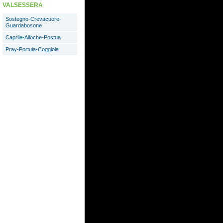
VALSESSERA
Sostegno-Crevacuore-
Guardabosone
Caprile-Ailoche-Postua
Pray-Portula-Coggiola