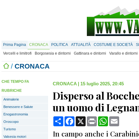
Prima Pagina
CRONACA
POLITICA
ATTUALITÀ
COSTUME E SOCIETÀ
S
Vercelli e limitrofi
Borgosesia e dintorni
Gattinara e dintorni
Varallo e dintorni
/
CRONACA
CHE TEMPO FA
CRONACA
|
15 luglio 2025, 20:45
RUBRICHE
Disperso al Bocche
Animalerie
un uomo di Legna
Benessere e Salute
Enogastronomia
Condividi
Facebook
X
Print
WhatsApp
Email
Oroscopo
Turismo
In campo anche i Carabinie
Valsesia motori