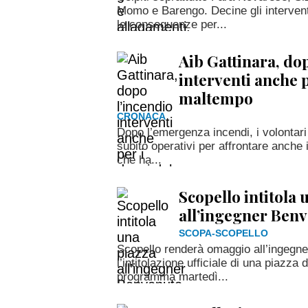
Momo e Barengo. Decine gli interventi
le conseguenze per...
Aib Gattinara, do
interventi anche p
maltempo
CRONACA
Dopo l’emergenza incendi, i volontari 
subito operativi per affrontare anche
che ha...
Scopello intitola 
all’ingegner Benv
SCOPA-SCOPELLO
Scopello renderà omaggio all’ingegne
l’intitolazione ufficiale di una piazza
programma martedì...