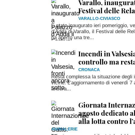
Varallo, inaugurat
Festival delle Rel
VARALLO-CIVIASCO
È stato inaugurato ieri pomeriggio, v
d’Adda di Varallo, il Festival delle R
ha aperto una tre...
Incendi in Valsesi
controllo ma resta
CRONACA
Resta complessa la situazione degli i
vicine. L’aggiornamento di venerdì 7 
ancora...
Giornata Internazi
agosto dedicato all
alla lotta contro
ANIMALERIE