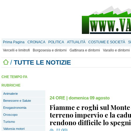
Prima Pagina
CRONACA
POLITICA
ATTUALITÀ
COSTUME E SOCIETÀ
S
Vercelli e limitrofi
Borgosesia e dintorni
Gattinara e dintorni
Varallo e dintorni
/
TUTTE LE NOTIZIE
CHE TEMPO FA
RUBRICHE
Animalerie
24 ORE
|
domenica 09 agosto
Benessere e Salute
Fiamme e roghi sul Monte 
Enogastronomia
terreno impervio e la cadu
Oroscopo
rendono difficile lo speg
Turismo
Valsesia motori
(h. 11:00)