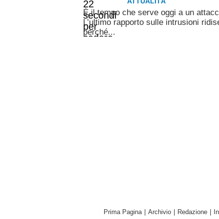
ATTUALITÀ
È il tempo che serve oggi a un attac
L’ultimo rapporto sulle intrusioni ridis
perché...
Prima Pagina
|
Archivio
|
Redazione
|
I