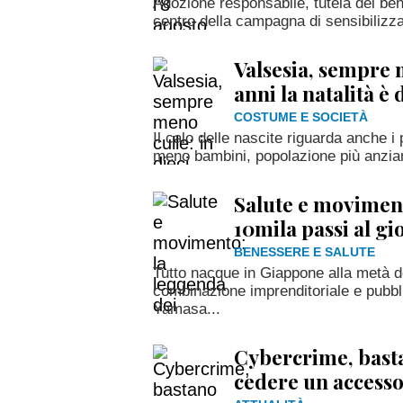
Adozione responsabile, tutela del bene
centro della campagna di sensibilizz
Valsesia, sempre m
anni la natalità è
COSTUME E SOCIETÀ
Il calo delle nascite riguarda anche i 
meno bambini, popolazione più anzian
Salute e moviment
10mila passi al gi
BENESSERE E SALUTE
Tutto nacque in Giappone alla metà deg
combinazione imprenditoriale e pubbli
Yamasa...
Cybercrime, bast
cedere un accesso