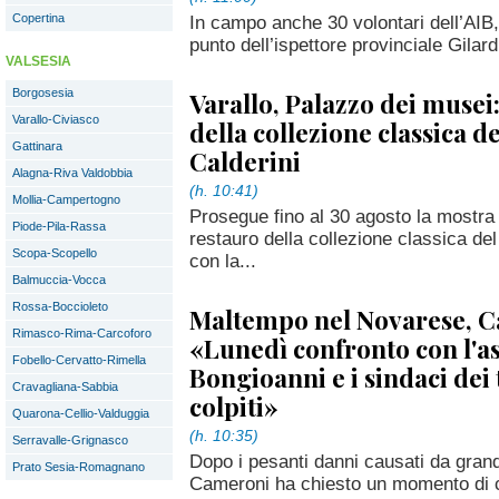
Copertina
In campo anche 30 volontari dell’AIB, 
punto dell’ispettore provinciale Gilard
VALSESIA
Borgosesia
Varallo, Palazzo dei musei:
Varallo-Civiasco
della collezione classica 
Gattinara
Calderini
Alagna-Riva Valdobbia
(h. 10:41)
Mollia-Campertogno
Prosegue fino al 30 agosto la mostra
Piode-Pila-Rassa
restauro della collezione classica d
Scopa-Scopello
con la...
Balmuccia-Vocca
Rossa-Boccioleto
Maltempo nel Novarese, 
Rimasco-Rima-Carcoforo
«Lunedì confronto con l'a
Fobello-Cervatto-Rimella
Bongioanni e i sindaci dei 
Cravagliana-Sabbia
colpiti»
Quarona-Cellio-Valduggia
(h. 10:35)
Serravalle-Grignasco
Dopo i pesanti danni causati da grand
Prato Sesia-Romagnano
Cameroni ha chiesto un momento di co