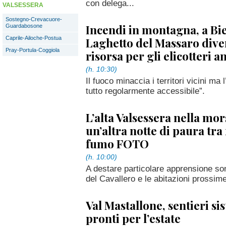
con delega...
VALSESSERA
Sostegno-Crevacuore-
Incendi in montagna, a Bi
Guardabosone
Caprile-Ailoche-Postua
Laghetto del Massaro dive
Pray-Portula-Coggiola
risorsa per gli elicotteri 
(h. 10:30)
Il fuoco minaccia i territori vicini ma
tutto regolarmente accessibile”.
L’alta Valsessera nella mor
un’altra notte di paura tr
fumo FOTO
(h. 10:00)
A destare particolare apprensione son
del Cavallero e le abitazioni prossim
Val Mastallone, sentieri si
pronti per l’estate