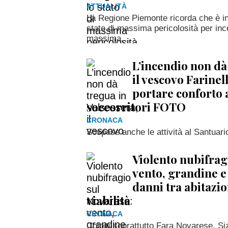
ATTUALITÀ
La Regione Piemonte ricorda che è in 
stato di massima pericolosità per inc
massima...
L’incendio non dà 
il vescovo Farinel
portare conforto 
soccorritori FOTO
CRONACA
Sospese anche le attività al Santuari
Violento nubifrag
vento, grandine e
danni tra abitazio
viabilità
CRONACA
Colpiti soprattutto Fara Novarese, 