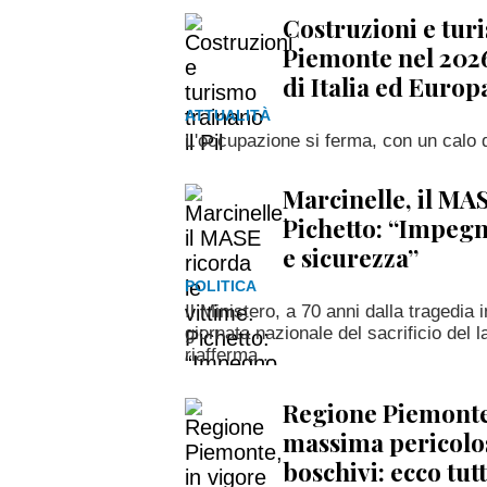
Costruzioni e turi
Piemonte nel 202
di Italia ed Europ
ATTUALITÀ
L'occupazione si ferma, con un calo de
Marcinelle, il MAS
Pichetto: “Impeg
e sicurezza”
POLITICA
Il Ministero, a 70 anni dalla tragedia 
giornata nazionale del sacrificio del 
riafferma...
Regione Piemonte, 
massima pericolos
boschivi: ecco tutt