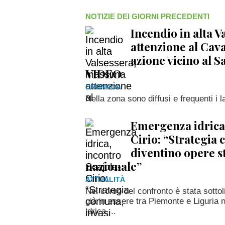
NOTIZIE DEI GIORNI PRECEDENTI
Incendio in alta 
attenzione al Cava
azione vicino al 
VIDEO
CRONACA
Nella zona sono diffusi e frequenti i 
Emergenza idrica,
Cirio: “Strategia
diventino opere s
nazionale”
ATTUALITÀ
Nel corso del confronto è stata sottol
già in essere tra Piemonte e Liguria n
idrica,...